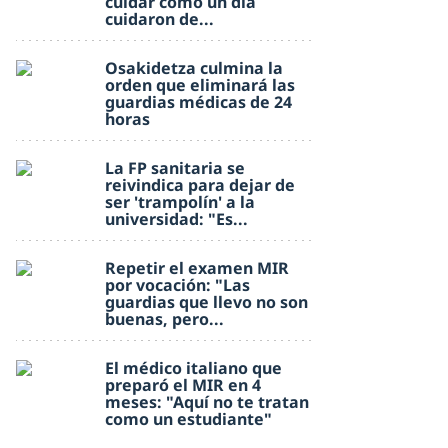
cuidar como un día
cuidaron de...
Osakidetza culmina la
orden que eliminará las
guardias médicas de 24
horas
La FP sanitaria se
reivindica para dejar de
ser 'trampolín' a la
universidad: "Es...
Repetir el examen MIR
por vocación: "Las
guardias que llevo no son
buenas, pero...
El médico italiano que
preparó el MIR en 4
meses: "Aquí no te tratan
como un estudiante"