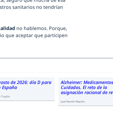
ica, seguro que mucha de esa
ros sanitarios no tendrían
calidad
no hablemos. Porque,
o que aceptar que participen
gosto de 2026: día D para
Alzheimer: Medicamentos
en España
Cuidados. El reto de la
asignación racional de r
 Trujillo
José Ramón Repullo