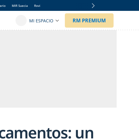
ario
MIR Suecia
Rovi
icamentos: un