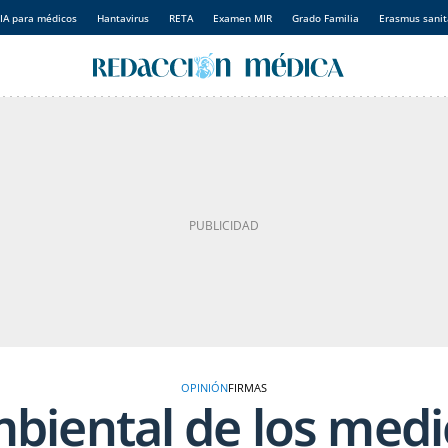
IA para médicos
Hantavirus
RETA
Examen MIR
Grado Familia
Erasmus sanit
OPINIÓN
FIRMAS
mbiental de los med