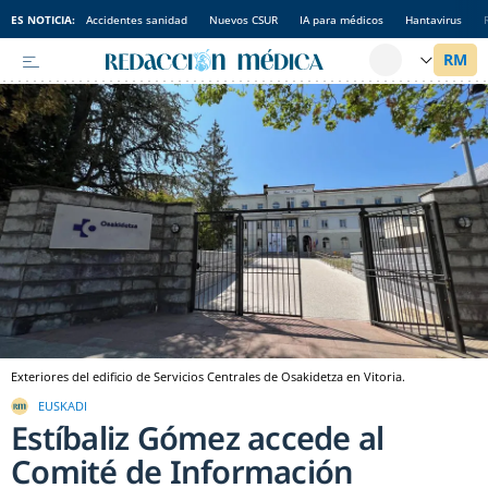
ES NOTICIA:
Accidentes sanidad
Nuevos CSUR
IA para médicos
Hantavirus
Exteriores del edificio de Servicios Centrales de Osakidetza en Vitoria.
EUSKADI
Estíbaliz Gómez accede al
Comité de Información