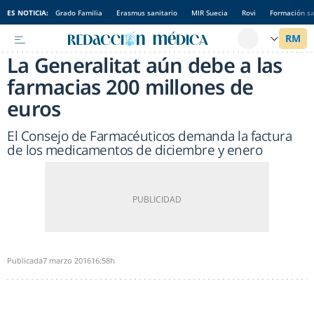
ES NOTICIA:
Grado Familia
Erasmus sanitario
MIR Suecia
Rovi
Formación sa
La Generalitat aún debe a las
farmacias 200 millones de
euros
El Consejo de Farmacéuticos demanda la factura
de los medicamentos de diciembre y enero
Publicada
7 marzo 2016
16:58h