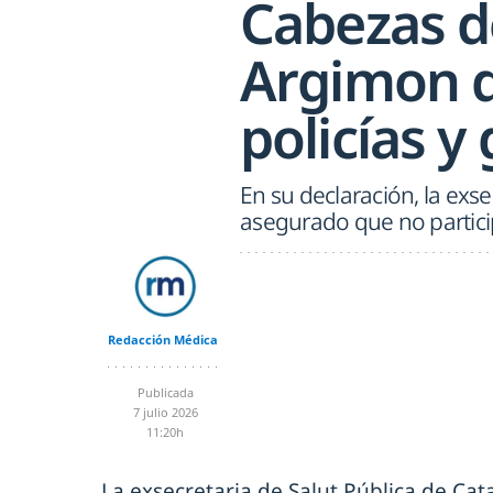
Cabezas d
Argimon d
policías y 
En su declaración, la exse
asegurado que no partici
Redacción Médica
Publicada
7 julio 2026
11:20h
La exsecretaria de Salut Pública de Cat