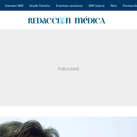
Examen MIR
Grado Familia
Erasmus sanitario
MIR Suecia
Rovi
Formación