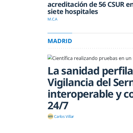
acreditación de 56 CSUR e
siete hospitales
M.C.A
MADRID
La sanidad perfil
Vigilancia del Se
interoperable y c
24/7
Carlos Villar