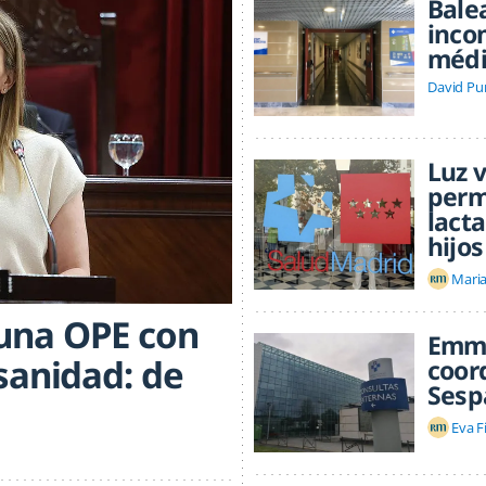
Balea
inco
médi
David P
Luz v
perm
lacta
hijos
Maria
una OPE con
Emma
 sanidad: de
coord
Sesp
Eva F