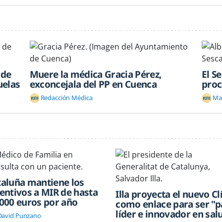
 de
Muere la médica Gracia Pérez,
El S
uelas
exconcejala del PP en Cuenca
proc
Redacción Médica
Mar
taluña mantiene los
entivos a MIR de hasta
Illa proyecta el nuevo Cl
.000 euros por año
como enlace para ser "p
líder e innovador en sal
David Punzano