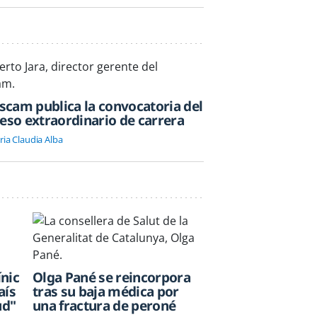
escam publica la convocatoria del
eso extraordinario de carrera
ia Claudia Alba
ínic
Olga Pané se reincorpora
aís
tras su baja médica por
ud"
una fractura de peroné