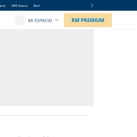
ario
MIR Suecia
Rovi