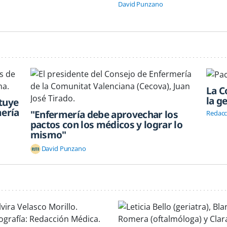
David Punzano
La C
la g
tuye
mería
"Enfermería debe aprovechar los
Redacc
pactos con los médicos y lograr lo
mismo"
David Punzano