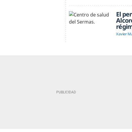
El pe
Alcor
régim
Xavier M