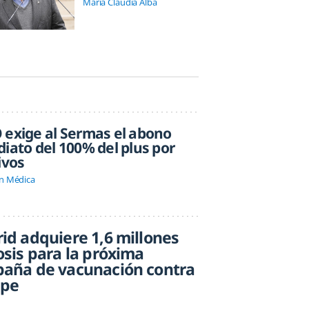
Maria Claudia Alba
exige al Sermas el abono
iato del 100% del plus por
ivos
n Médica
id adquiere 1,6 millones
osis para la próxima
aña de vacunación contra
ipe