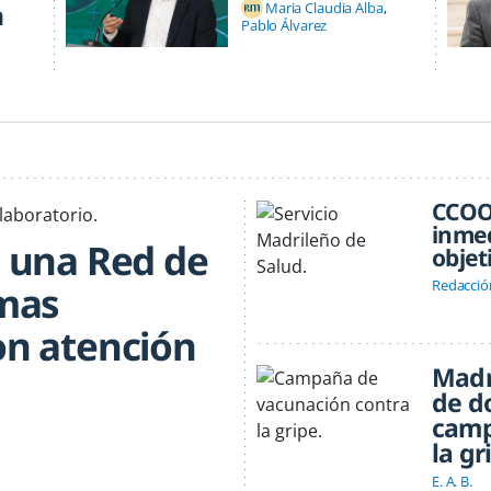
n
Maria Claudia Alba
Pablo Álvarez
CCOO 
inmed
a una Red de
objet
Redacció
rmas
on atención
Madr
de d
camp
la gr
E. A. B.