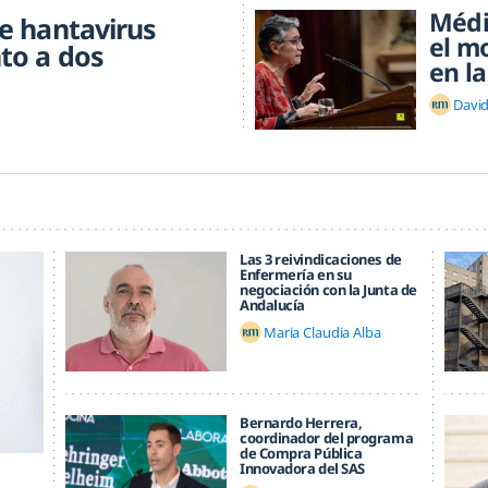
Médi
e hantavirus
el m
to a dos
en la
Davi
Las 3 reivindicaciones de
Enfermería en su
negociación con la Junta de
Andalucía
Maria Claudia Alba
Bernardo Herrera,
coordinador del programa
de Compra Pública
Innovadora del SAS