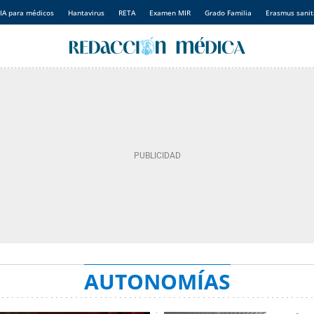
IA para médicos
Hantavirus
RETA
Examen MIR
Grado Familia
Erasmus sanit
AUTONOMÍAS