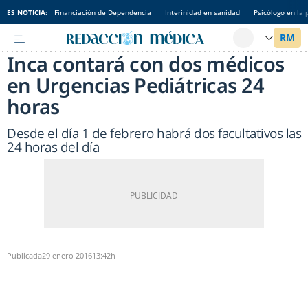
ES NOTICIA:
Financiación de Dependencia
Interinidad en sanidad
Psicólogo en la 
Inca contará con dos médicos
en Urgencias Pediátricas 24
horas
Desde el día 1 de febrero habrá dos facultativos las
24 horas del día
Publicada
29 enero 2016
13:42h