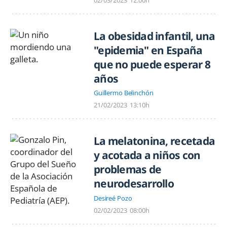
02/03/2023
12:00h
La obesidad infantil, una
"epidemia" en España
que no puede esperar 8
años
Guillermo Belinchón
21/02/2023
13:10h
La melatonina, recetada
y acotada a niños con
problemas de
neurodesarrollo
Desireé Pozo
02/02/2023
08:00h