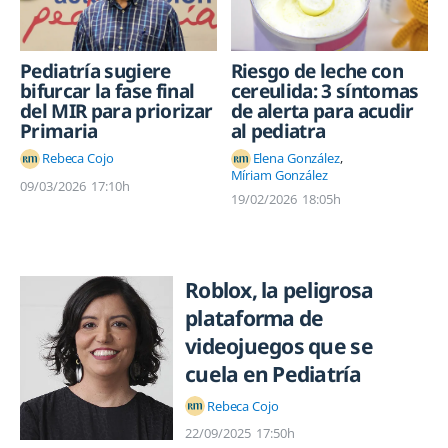
Pediatría sugiere
Riesgo de leche con
bifurcar la fase final
cereulida: 3 síntomas
del MIR para priorizar
de alerta para acudir
Primaria
al pediatra
Rebeca Cojo
Elena González
Míriam González
09/03/2026
17:10h
19/02/2026
18:05h
Roblox, la peligrosa
plataforma de
videojuegos que se
cuela en Pediatría
Rebeca Cojo
22/09/2025
17:50h