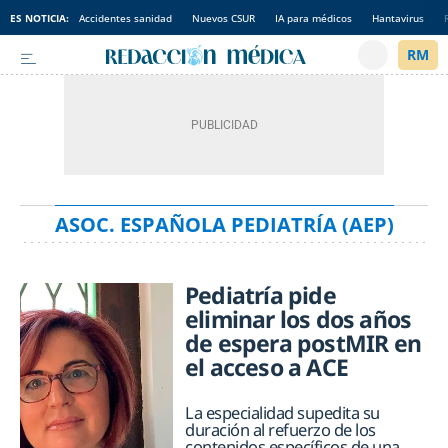
ES NOTICIA:
Accidentes sanidad
Nuevos CSUR
IA para médicos
Hantavirus
ASOC. ESPAÑOLA PEDIATRÍA (AEP)
Pediatría pide
eliminar los dos años
de espera postMIR en
el acceso a ACE
La especialidad supedita su
duración al refuerzo de los
contenidos específicos de una