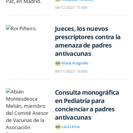
08/12/2023
15:35h
Jueces, los nuevos
prescriptores contra la
amenaza de padres
antivacunas
María Aragonés
09/11/2023
15:00h
Consulta monográfica
en Pediatría para
concienciar a padres
antivacunas
Lara Lema