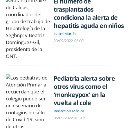
El número de
trasplantados
condiciona la alerta de
hepatitis aguda en niños
Isabel Martín
23/09/2022
08:00h
Pediatría alerta sobre
otros virus como el
'monkeypox' en la
vuelta al cole
Redacción Médica
06/09/2022
10:20h