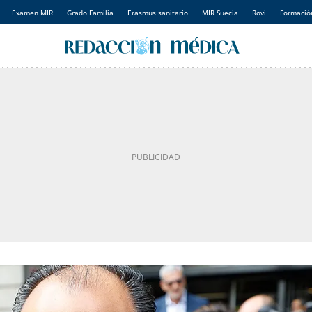
Examen MIR
Grado Familia
Erasmus sanitario
MIR Suecia
Rovi
Formación