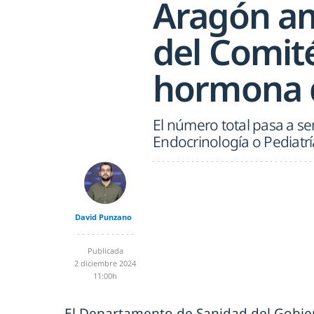
Aragón am
del Comité
hormona d
El número total pasa a se
Endocrinología o Pediatrí
David Punzano
Publicada
2 diciembre 2024
11:00h
El Departamento de Sanidad del Gobi