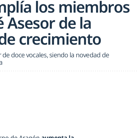
plía los miembros
 Asesor de la
e crecimiento
r de doce vocales, siendo la novedad de
a
erno de Aragón
aumenta la