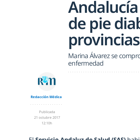
Andalucía
de pie dia
provincias
Marina Álvarez se compro
enfermedad
Redacción Médica
Publicada
21 octubre 2017
12:10h
El
Servicio Andaluz de Salud (SAS)
habi