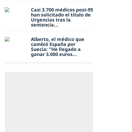
Casi 3.700 médicos post-95
han solicitado el título de
Urgencias tras la
sentencia...
Alberto, el médico que
cambió España por
Suecia: "He llegado a
ganar 3.000 euros...