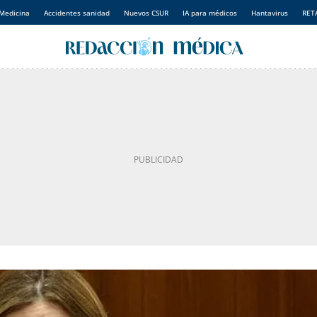
Medicina
Accidentes sanidad
Nuevos CSUR
IA para médicos
Hantavirus
RET