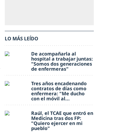
LO MÁS LEÍDO
De acompañarla al
hospital a trabajar juntas:
"Somos dos generaciones
de enfermeras"
Tres años encadenando
contratos de días como
enfermera: "Me ducho
con el móvil al...
Raúl, el TCAE que entró en
Medicina tras dos FP:
"Quiero ejercer en mi
pueblo"