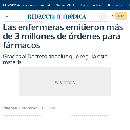
ES NOTICIA:
Accidentes sanidad
Nuevos CSUR
IA para médicos
Hantavirus
Las enfermeras emitieron más
de 3 millones de órdenes para
fármacos
Gracias al Decreto andaluz que regula esta
materia
Publicada
10 diciembre 2015
13:59h