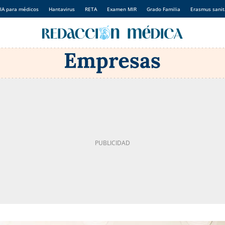
IA para médicos
Hantavirus
RETA
Examen MIR
Grado Familia
Erasmus sanit