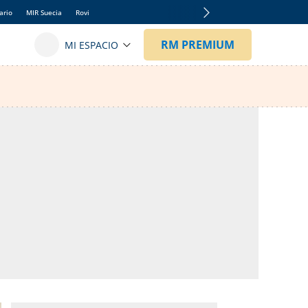
ario
MIR Suecia
Rovi