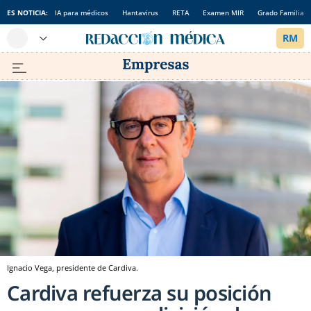
ES NOTICIA:
IA para médicos
Hantavirus
RETA
Examen MIR
Grado Familia
Ignacio Vega, presidente de Cardiva.
Cardiva refuerza su posición