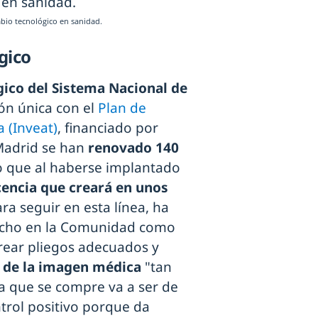
mbio tecnológico en sanidad.
gico
ico del Sistema Nacional de
ón única con el
Plan de
 (Inveat)
, financiado por
Madrid se han
renovado 140
o que al haberse implantado
cencia que creará en unos
ara seguir en esta línea, ha
echo en la Comunidad como
crear pliegos adecuados y
n de la imagen médica
"tan
ia que se compre va a ser de
trol positivo porque da