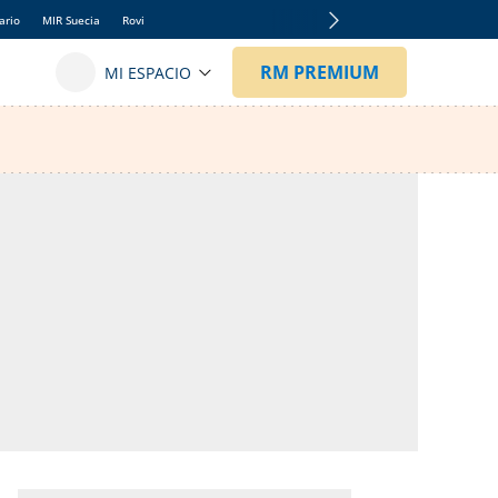
ario
MIR Suecia
Rovi