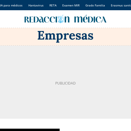
IA para médicos
Hantavirus
RETA
Examen MIR
Grado Familia
Erasmus sanit