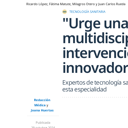
Ricardo López, Fátima Matute, Milagros Otero y Juan Carlos Rueda
TECNOLOGÍA SANITARIA
"Urge una
multidiscip
intervenci
innovador
Expertos de tecnología sa
esta especialidad
Redacción
Médica
Joana Huertas
Publicada
29 octubre 2024