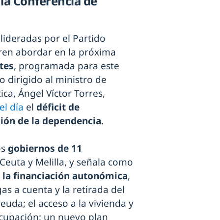
la Conferencia de
ideradas por el Partido
ren abordar en la próxima
tes
, programada para este
o dirigido al ministro de
ica, Ángel Víctor Torres,
el día
el
déficit de
ción de la dependencia
.
os
gobiernos de 11
Ceuta y Melilla, y señala como
 la financiación autonómica
,
as a cuenta y la retirada del
uda; el acceso a la vivienda y
iocupación; un nuevo plan