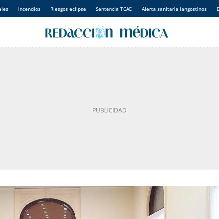
eles
Incendios
Riesgos eclipse
Sentencia TCAE
Alerta sanitaria langostinos
D