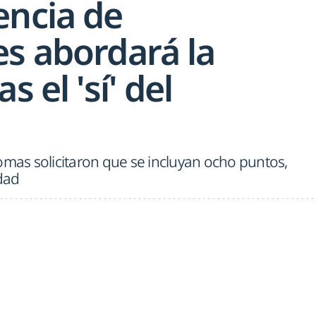
encia de
es abordará la
s el 'sí' del
as solicitaron que se incluyan ocho puntos,
idad