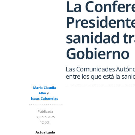
La Confer
President
sanidad tra
Gobierno
Las Comunidades Autónom
entre los que está la san
Maria Claudia
Alba
Isaac Cabanelas
Publicada
3 junio 2025
12:50h
Actualizada