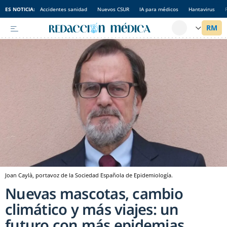
ES NOTICIA:
Accidentes sanidad
Nuevos CSUR
IA para médicos
Hantavirus
Joan Caylà, portavoz de la Sociedad Española de Epidemiología.
Nuevas mascotas, cambio
climático y más viajes: un
futuro con más epidemias