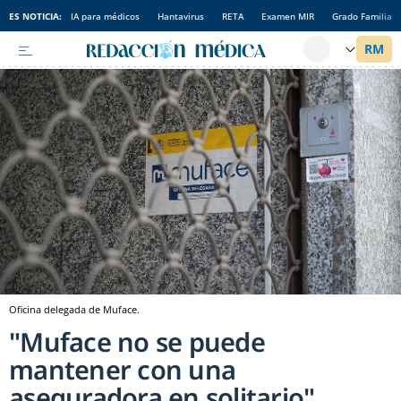
ES NOTICIA:
IA para médicos
Hantavirus
RETA
Examen MIR
Grado Familia
Oficina delegada de Muface.
"Muface no se puede
mantener con una
aseguradora en solitario"