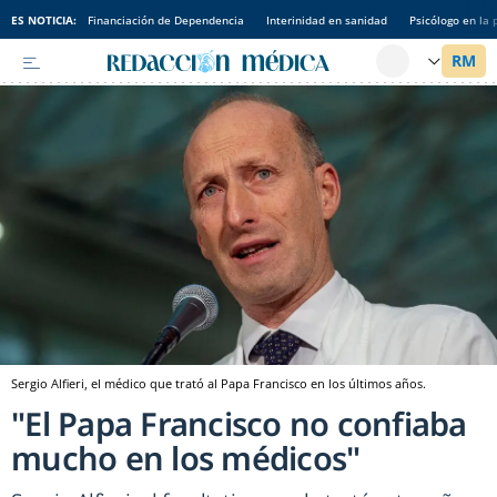
ES NOTICIA:
Financiación de Dependencia
Interinidad en sanidad
Psicólogo en la 
Sergio Alfieri, el médico que trató al Papa Francisco en los últimos años.
"El Papa Francisco no confiaba
mucho en los médicos"