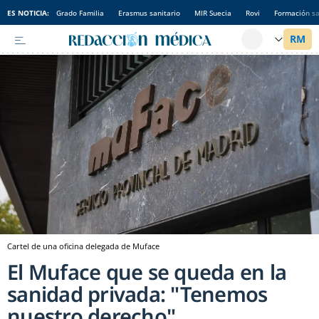
ES NOTICIA:
Grado Familia
Erasmus sanitario
MIR Suecia
Rovi
Formación sa
Cartel de una oficina delegada de Muface
El Muface que se queda en la
sanidad privada: "Tenemos
nuestro derecho"