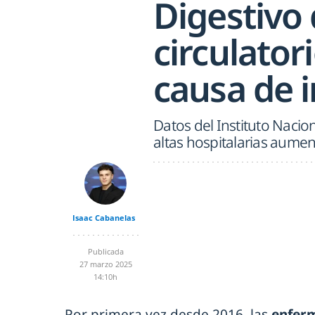
Digestivo
circulator
causa de 
Datos del Instituto Nacion
altas hospitalarias aume
Isaac Cabanelas
Publicada
27 marzo 2025
14:10h
Por primera vez desde 2016, las
enferm