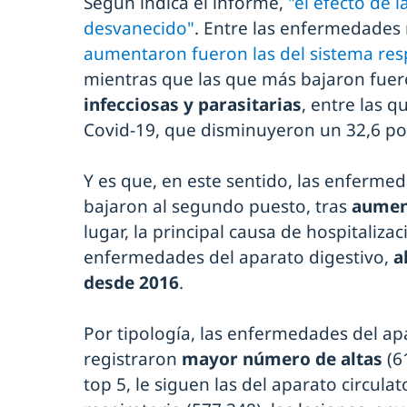
Según indica el informe,
"el efecto de 
desvanecido"
. Entre las enfermedades
aumentaron fueron las del sistema res
mientras que las que más bajaron fuer
infecciosas y parasitarias
, entre las q
Covid-19, que disminuyeron un 32,6 por
Y es que, en este sentido, las enfermed
bajaron al segundo puesto, tras
aument
lugar, la principal causa de hospitaliza
enfermedades del aparato digestivo,
a
desde 2016
.
Por tipología, las enfermedades del ap
registraron
mayor número de altas
(6
top 5, le siguen las del aparato circulat