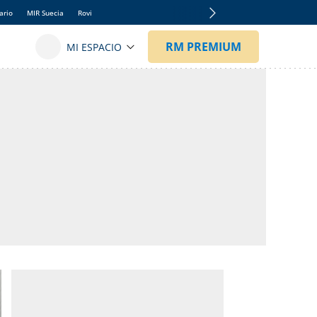
ario
MIR Suecia
Rovi