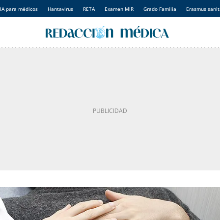
IA para médicos
Hantavirus
RETA
Examen MIR
Grado Familia
Erasmus sanit