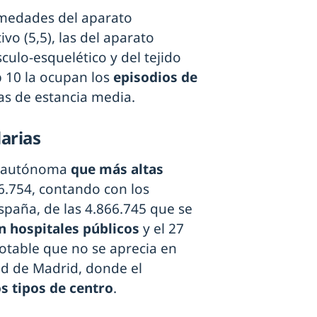
rmedades del aparato
ivo (5,5), las del aparato
culo-esquelético y del tejido
p 10 la ocupan los
episodios de
ías de estancia media.
larias
ad autónoma
que más altas
6.754, contando con los
España, de las 4.866.745 que se
en hospitales públicos
y el 27
notable que no se aprecia en
d de Madrid, donde el
s tipos de centro
.