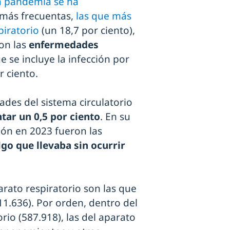
la pandemia se ha
 más frecuentas,
las que más
piratorio
(un 18,7 por ciento),
on las
enfermedades
ue se incluye la infección por
 ciento.
ades del sistema circulatorio
ar un 0,5 por ciento
. En su
ción en 2023 fueron las
lgo que llevaba sin ocurrir
arato respiratorio son las que
11.636). Por orden, dentro del
orio (587.918), las del aparato