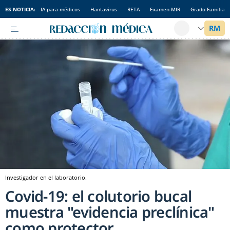
ES NOTICIA:
IA para médicos
Hantavirus
RETA
Examen MIR
Grado Familia
Investigador en el laboratorio.
Covid-19: el colutorio bucal
muestra "evidencia preclínica"
como protector