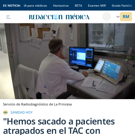
ES NOTICIA:
IA para médicos
Hantavirus
RETA
Examen MIR
Grado Familia
Servicio de Radiodiagnóstico de La Princesa
SANIDAD HOY
"Hemos sacado a pacientes
atrapados en el TAC con