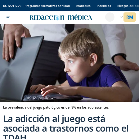
ES NOTICIA:
Programas formativos sanidad
Aranceles
Incendios
Riesgos eclips
La prevalencia del juego patológico es del 8% en los adolescentes.
La adicción al juego está
asociada a trastornos como el
TDAH