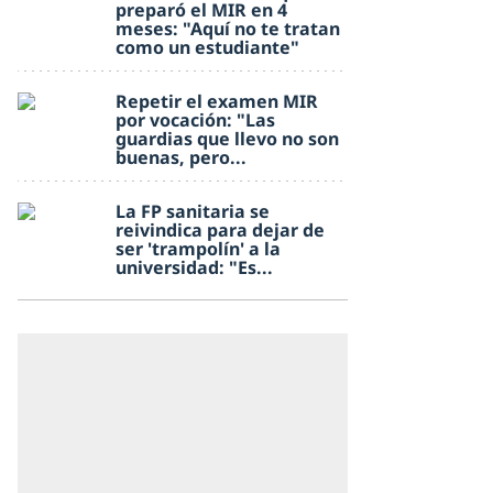
preparó el MIR en 4
meses: "Aquí no te tratan
como un estudiante"
Repetir el examen MIR
por vocación: "Las
guardias que llevo no son
buenas, pero...
La FP sanitaria se
reivindica para dejar de
ser 'trampolín' a la
universidad: "Es...