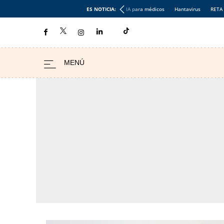
ES NOTICIA:
IA para médicos
Hantavirus
RETA