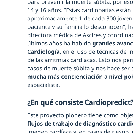
para prevenir la muerte súbita, por eso
14 y 16 años. “Estas cardiopatías están
aproximadamente 1 de cada 300 jóvene
paciente y su familia lo desconocen”, 
directora médica de Ascires y coordina
últimos años ha habido
grandes avance
Cardiología
, en el uso de técnicas de 
de las arritmias cardíacas. Esto nos p
casos de muerte súbita y nos hace ser 
mucha más concienciación a nivel po
especialista.
¿En qué consiste Cardiopredict
Este proyecto pionero tiene como objet
flujos de trabajo de diagnóstico card
imagen cardíaca y, en casos de riesgo,