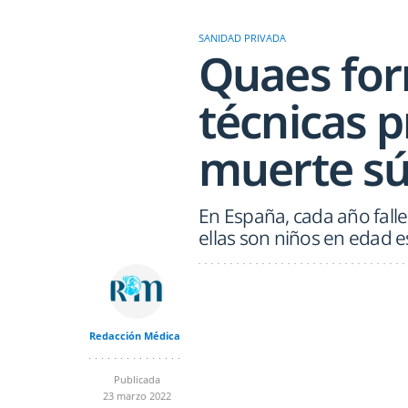
SANIDAD PRIVADA
Quaes for
técnicas p
muerte sú
En España, cada año fall
ellas son niños en edad e
Redacción Médica
Publicada
23 marzo 2022