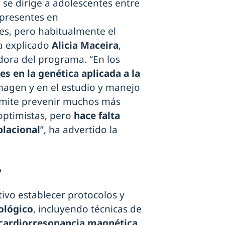
 se dirige a adolescentes entre
 presentes en
s, pero habitualmente el
ha explicado
Alicia Maceira
,
dora del programa. “En los
s en la genética aplicada a la
imagen y en el estudio y manejo
ermite prevenir muchos más
optimistas, pero
hace falta
blacional
”, ha advertido la
?
ivo establecer protocolos y
iológico
, incluyendo técnicas de
cardiorresonancia magnética