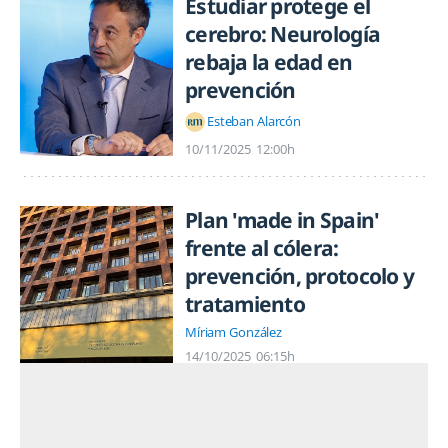
Estudiar protege el
cerebro: Neurología
rebaja la edad en
prevención
Esteban Alarcón
10/11/2025
12:00h
Plan 'made in Spain'
frente al cólera:
prevención, protocolo y
tratamiento
Míriam González
14/10/2025
06:15h