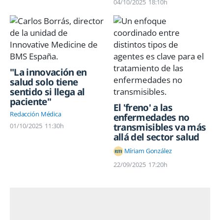
04/10/2025
18:10h
"La innovación en
salud solo tiene
sentido si llega al
paciente"
El 'freno' a las
Redacción Médica
enfermedades no
transmisibles va más
01/10/2025
11:30h
allá del sector salud
Míriam González
22/09/2025
17:20h