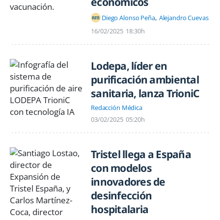
económicos
Diego Alonso Peña
Alejandro Cuevas
16/02/2025
18:30h
Lodepa, líder en
purificación ambiental
sanitaria, lanza TrioniC
Redacción Médica
03/02/2025
05:20h
Tristel llega a España
con modelos
innovadores de
desinfección
hospitalaria