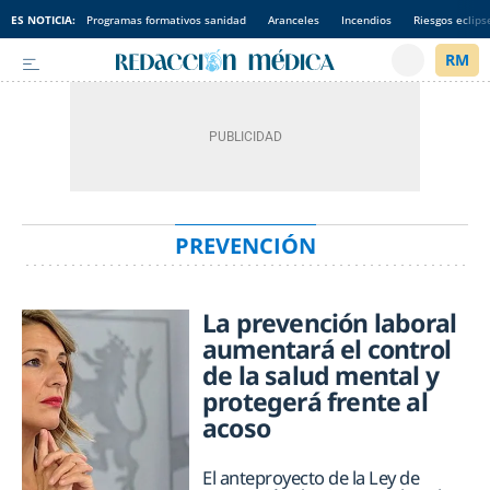
ES NOTICIA:
Programas formativos sanidad
Aranceles
Incendios
Riesgos eclips
PREVENCIÓN
La prevención laboral
aumentará el control
de la salud mental y
protegerá frente al
acoso
El anteproyecto de la Ley de