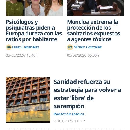
Psicólogos y
Moncloa extrema la
psiquiatras piden a
protección de los
Europa dureza con las
sanitarios expuestos
ratios por habitante
a agentes tóxicos
Isaac Cabanelas
Míriam González
05/03/2026
18:40h
05/02/2026
05:00h
Sanidad refuerza su
estrategia para volver a
estar 'libre' de
sarampión
Redacción Médica
27/01/2026
11:50h