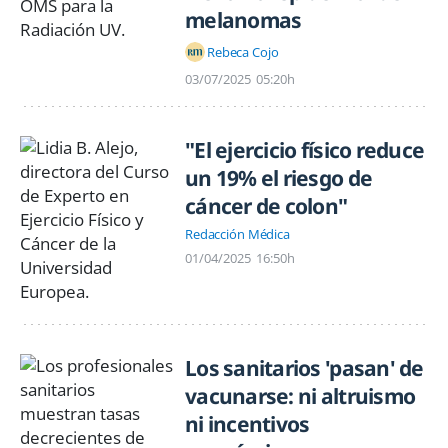
melanomas
Rebeca Cojo
03/07/2025
05:20h
"El ejercicio físico reduce
un 19% el riesgo de
cáncer de colon"
Redacción Médica
01/04/2025
16:50h
Los sanitarios 'pasan' de
vacunarse: ni altruismo
ni incentivos