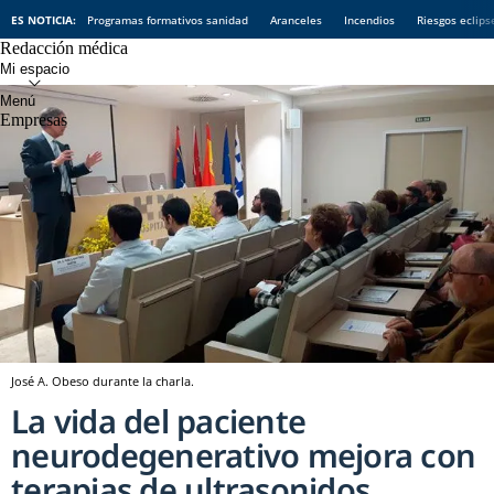
ES NOTICIA:
Programas formativos sanidad
Aranceles
Incendios
Riesgos eclips
Redacción médica
Empresas
José A. Obeso durante la charla.
La vida del paciente
neurodegenerativo mejora con
terapias de ultrasonidos