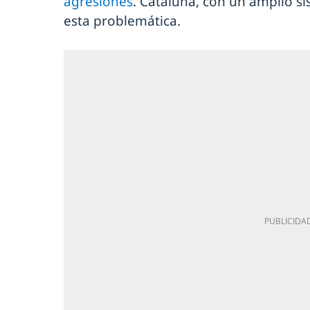
agresiones
. Cataluña, con un amplio si
esta problemática.