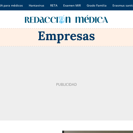
IA para médicos
Hantavirus
RETA
Examen MIR
Grado Familia
Erasmus sanit