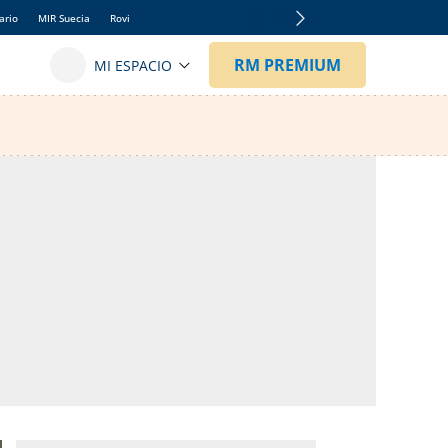
ario
MIR Suecia
Rovi