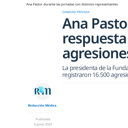
Ana Pastor durante las jornadas con distintos representantes.
SANIDAD PRIVADA
Ana Pasto
respuesta 
agresiones
La presidenta de la Fund
registraron 16.500 agresi
Redacción Médica
Publicada
6 junio 2025