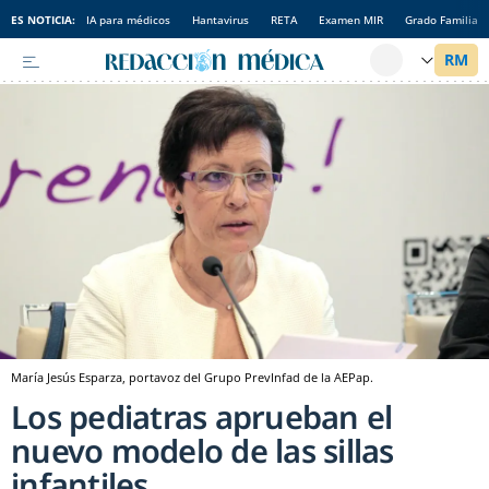
ES NOTICIA:
IA para médicos
Hantavirus
RETA
Examen MIR
Grado Familia
María Jesús Esparza, portavoz del Grupo PrevInfad de la AEPap.
Los pediatras aprueban el
nuevo modelo de las sillas
infantiles