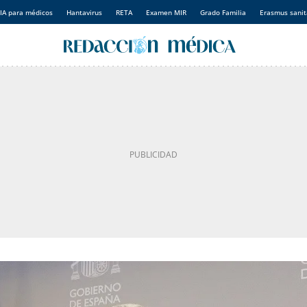
IA para médicos
Hantavirus
RETA
Examen MIR
Grado Familia
Erasmus sanit