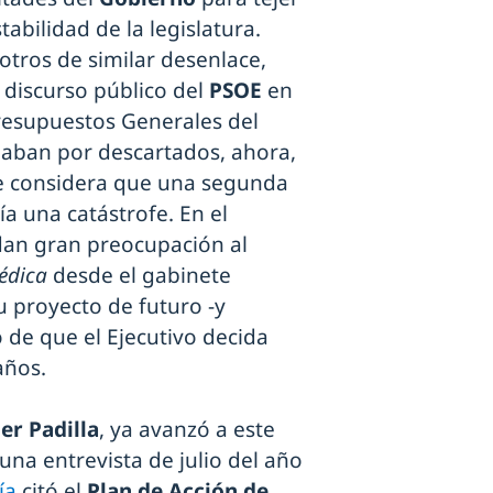
abilidad de la legislatura.
otros de similar desenlace,
l discurso público del
PSOE
en
resupuestos Generales del
e daban por descartados, ahora,
se considera que una segunda
a una catástrofe. En el
an gran preocupación al
édica
desde el gabinete
 su proyecto de futuro -y
o de que el Ejecutivo decida
años.
ier Padilla
, ya avanzó a este
una entrevista de julio del año
ía
citó el
Plan de Acción de