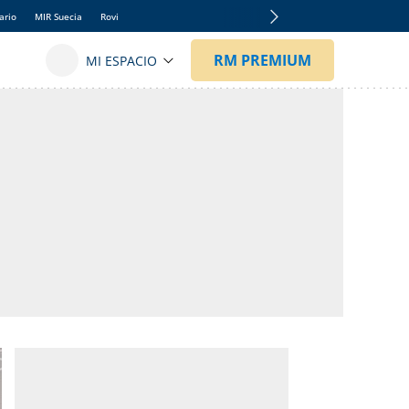
ario
MIR Suecia
Rovi