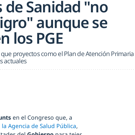
s de Sanidad "no
ligro" aunque se
n los PGE
n que proyectos como el Plan de Atención Primaria
s actuales
unts
en el Congreso que, a
la Agencia de Salud Pública
,
ultades del
Gobierno
para tejer