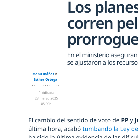
Los plane
corren pe
prorrogue
En el ministerio asegura
se ajustaron a los recurso
Manu Ibáñez
Esther Ortega
Publicada
28 marzo 2025
05:00h
El cambio del sentido de voto de
PP
y
J
última hora, acabó
tumbando la Ley de 
ha sido la última evidencia de las dific