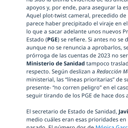
apoyos y, por ende, para asegurar la est
Aquel plot-twist cameral, precedido de 
parece haber precipitado el viraje en e
lo que a sacar adelante unos nuevos P
Estado (
PGE
) se refiere. Si antes no s
aunque no se renuncia a aprobarlos, 
prórroga de las cuentas de 2023 no serí
Ministerio de Sanidad
tampoco traslad
respecto. Según deslizan a
Redacción M
ministerial, las “líneas prioritarias” de
presente- “no corren peligro” en el cas
seguir tirando de los PGE de hace dos 
El secretario de Estado de Sanidad,
Jav
medio cuáles eran esas prioridades en 
pasado. El número dos de
Mónica Garc