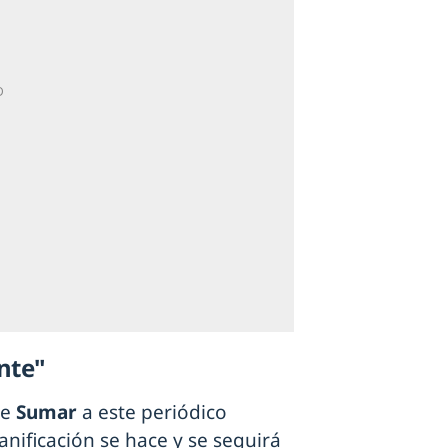
nte"
de
Sumar
a este periódico
nificación se hace y se seguirá