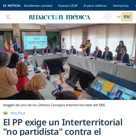
ES NOTICIA:
Accidentes sanidad
Nuevos CSUR
IA para médicos
Hantavirus
Imagen de uno de los últimos Consejos Interterritoriales del SNS.
POLÍTICA
El PP exige un Interterritorial
"no partidista" contra el