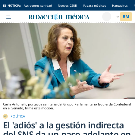
ES NOTICIA:
Accidentes sanidad
Nuevos CSUR
IA para médicos
Hantavirus
Carla Antonelli, portavoz sanitaria del Grupo Parlamentario Izquierda Confederal
en el Senado, firma esta moción.
POLÍTICA
El 'adiós' a la gestión indirecta
del SNS da un paso adelante en