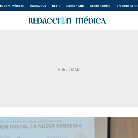
IA para médicos
Hantavirus
RETA
Examen MIR
Grado Familia
Erasmus sanit