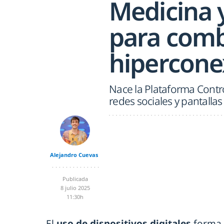
Medicina y
para comb
hiperconex
Nace la Plataforma Contro
redes sociales y pantalla
Alejandro Cuevas
Publicada
8 julio 2025
11:30h
El
uso de dispositivos digitales
forma 