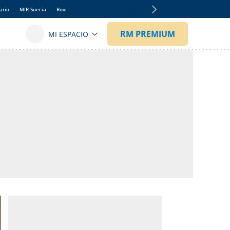
ario
MIR Suecia
Rovi