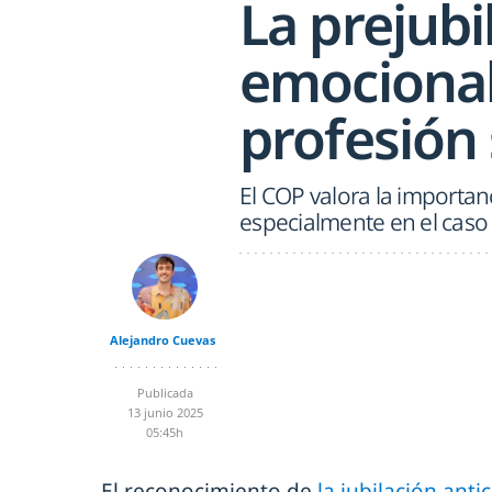
La prejubi
emocional
profesión 
El COP valora la importanc
especialmente en el caso 
Alejandro Cuevas
Publicada
13 junio 2025
05:45h
El reconocimiento de
la jubilación anti