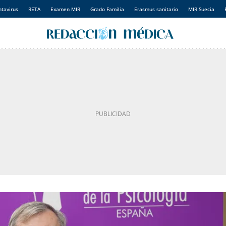
tavirus
RETA
Examen MIR
Grado Familia
Erasmus sanitario
MIR Suecia