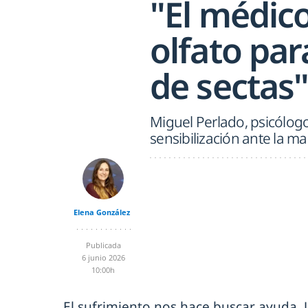
"El médico
olfato par
de sectas
Miguel Perlado, psicólog
sensibilización ante la ma
Elena González
Publicada
6 junio 2026
10:00h
El sufrimiento nos hace buscar ayuda. 