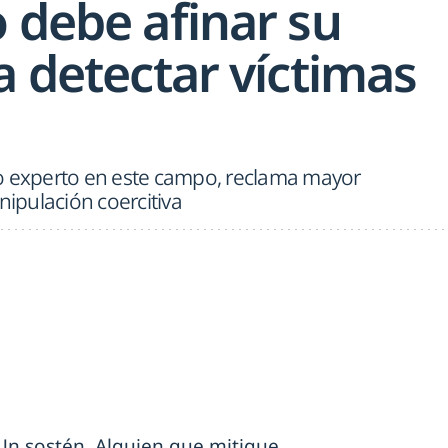
 debe afinar su
a detectar víctimas
"
o experto en este campo, reclama mayor
nipulación coercitiva
Un sostén. Alguien que mitigue