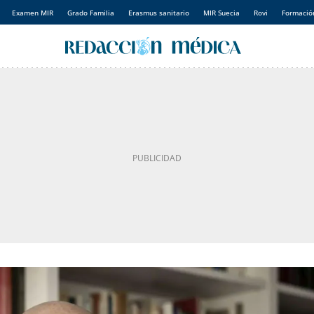
Examen MIR
Grado Familia
Erasmus sanitario
MIR Suecia
Rovi
Formación