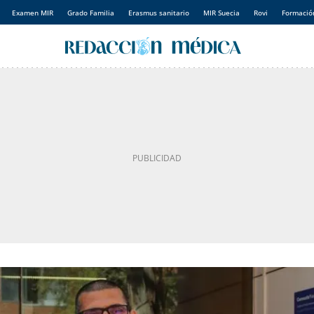
Examen MIR
Grado Familia
Erasmus sanitario
MIR Suecia
Rovi
Formación