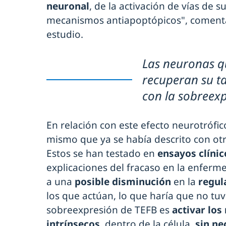
neuronal
, de la activación de vías de s
mecanismos antiapoptópicos", comen
estudio.
Las neuronas qu
recuperan su t
con la sobreex
En relación con este efecto neurotrófico
mismo que ya se había descrito con otr
Estos se han testado en
ensayos clíni
explicaciones del fracaso en la enferm
a una
posible disminución
en la
regul
los que actúan, lo que haría que no tuv
sobreexpresión de TEFB es
activar lo
intrínsecos
, dentro de la célula,
sin ne