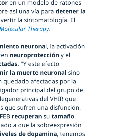
ctor
en un modelo de ratones
abre así una vía para
detener la
ertir la sintomatología. El
Molecular Therapy
.
miento neurona
l, la activación
eren
neuroprotección
y el
ctadas
. "Y este efecto
nir la muerte neuronal
sino
 quedado afectadas por la
tigador principal del grupo de
egenerativas del VHIR que
nas que sufren una disfunción,
TFEB
recuperan
su
tamaño
mado a que la sobreexpresión
iveles de dopamina
, tenemos