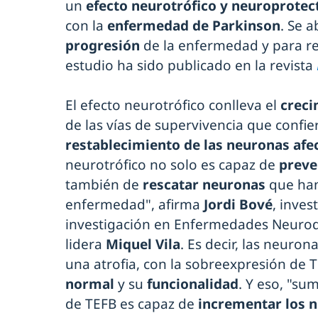
un
efecto neurotrófico y neuroprote
con la
enfermedad de Parkinson
. Se 
progresión
de la enfermedad y para rev
estudio ha sido publicado en la revista
El efecto neurotrófico conlleva el
creci
de las vías de supervivencia que confi
restablecimiento de las neuronas afe
neurotrófico no solo es capaz de
preve
también de
rescatar neuronas
que han
enfermedad", afirma
Jordi Bové
, inves
investigación en Enfermedades Neurod
lidera
Miquel Vila
. Es decir, las neuro
una atrofia, con la sobreexpresión de 
normal
y su
funcionalidad
. Y eso, "su
de TEFB es capaz de
incrementar los n