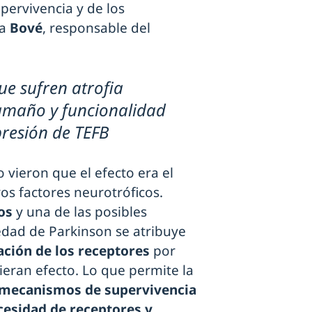
upervivencia y de los
ta
Bové
, responsable del
e sufren atrofia
amaño y funcionalidad
presión de TEFB
 vieron que el efecto era el
os factores neurotróficos.
cos
y una de las posibles
edad de Parkinson se atribuye
ación de los receptores
por
ieran efecto. Lo que permite la
s mecanismos de supervivencia
cesidad de receptores y