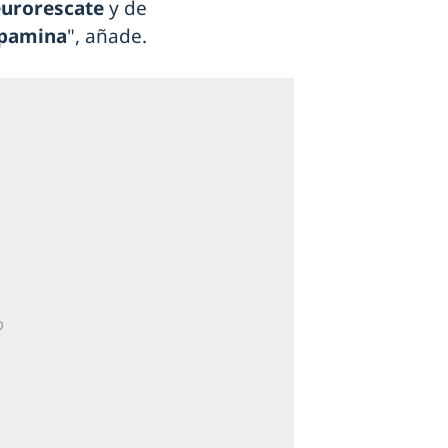
urorescate
y de
opamina
", añade.