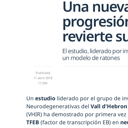
Una nueva 
progresió
revierte 
El estudio, liderado por i
un modelo de ratones
Publicada
11 abril 2018
11:50h
Un
estudio
liderado por el grupo de i
Neurodegenerativas del
Vall d'Hebron
(VHIR) ha demostrado por primera vez
TFEB
(factor de transcripción EB) en
ne