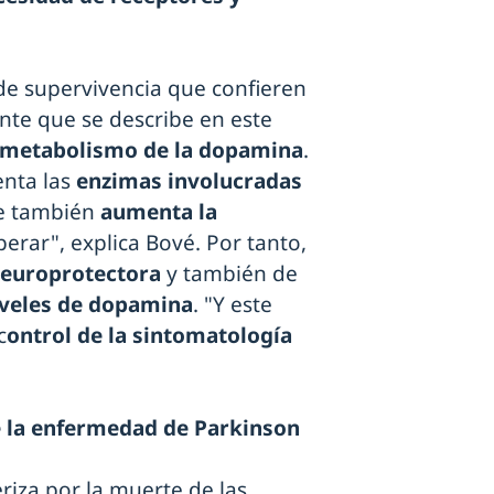
 de supervivencia que confieren
nte que se describe en este
 metabolismo de la dopamina
.
enta las
enzimas involucradas
ue también
aumenta la
rar", explica Bové. Por tanto,
neuroprotectora
y también de
niveles de dopamina
. "Y este
c
ontrol de la sintomatología
e la enfermedad de Parkinson
iza por la muerte de las