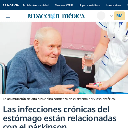
ES NOTICIA:
Accidentes sanidad
Nuevos CSUR
IA para médicos
Hantavirus
La acumulación de alfa-sinucleína comienza en el sistema nervioso entérico.
Las infecciones crónicas del
estómago están relacionadas
con el párkinson