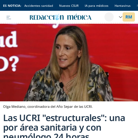
ES NOTICIA:
Accidentes sanidad
Nuevos CSUR
IA para médicos
Hantavirus
Olga Mediano, coordinadora del Año Separ de las UCRI.
Las UCRI "estructurales": una
por área sanitaria y con
neumólogo 24 horas