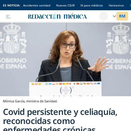
ES NOTICIA:
Accidentes sanidad
Nuevos CSUR
IA para médicos
Hantavirus
Mónica García, ministra de Sanidad.
Covid persistente y celiaquía,
reconocidas como
enfermedades crónicas