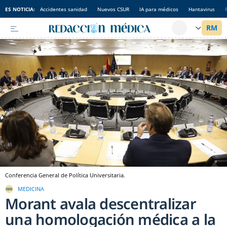
ES NOTICIA:
Accidentes sanidad
Nuevos CSUR
IA para médicos
Hantavirus
Conferencia General de Política Universitaria.
MEDICINA
Morant avala descentralizar
una homologación médica a la