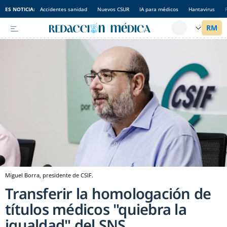
ES NOTICIA:
Accidentes sanidad
Nuevos CSUR
IA para médicos
Hantavirus
Miguel Borra, presidente de CSIF.
Transferir la homologación de
títulos médicos "quiebra la
igualdad" del SNS