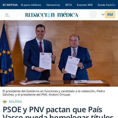
ES NOTICIA:
IA para médicos
Hantavirus
RETA
Examen MIR
Grado Familia
El presidente del Gobierno en funciones y candidato a la reelección, Pedro
Sánchez, y el presidente del PNV, Andoni Ortuzar.
POLÍTICA
PSOE y PNV pactan que País
Vasco pueda homologar títulos