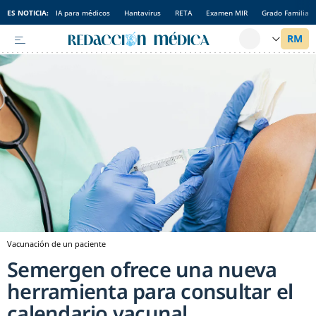
ES NOTICIA:
IA para médicos
Hantavirus
RETA
Examen MIR
Grado Familia
Vacunación de un paciente
Semergen ofrece una nueva
herramienta para consultar el
calendario vacunal