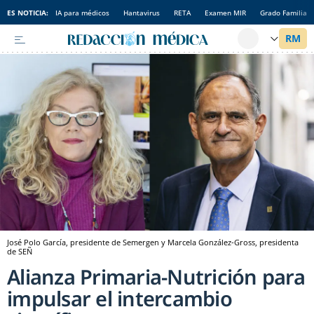
ES NOTICIA:
IA para médicos
Hantavirus
RETA
Examen MIR
Grado Familia
José Polo García, presidente de Semergen y Marcela González-Gross, presidenta
de SEÑ
Alianza Primaria-Nutrición para
impulsar el intercambio