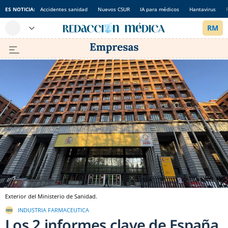
ES NOTICIA:
Accidentes sanidad
Nuevos CSUR
IA para médicos
Hantavirus
Exterior del Ministerio de Sanidad.
INDUSTRIA FARMACEUTICA
Los 2 informes clave de España