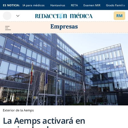
ES NOTICIA:
IA para médicos
Hantavirus
RETA
Examen MIR
Grado Familia
Exterior de la Aemps
La Aemps activará en