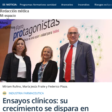
ES NOTICIA:
Programas formativos sanidad
Aranceles
Incendios
Riesgos eclips
Redacción médica
Empresas
Míriam Rufino, María Jesús Fraile y Federico Plaza.
INDUSTRIA FARMACEUTICA
Ensayos clínicos: su
crecimiento se dispara en