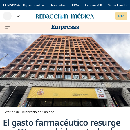
ES NOTICIA:
IA para médicos
Hantavirus
RETA
Examen MIR
Grado Familia
Exterior del Ministerio de Sanidad
El gasto farmacéutico resurge