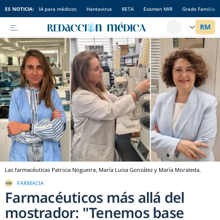
ES NOTICIA:
IA para médicos
Hantavirus
RETA
Examen MIR
Grado Familia
Las farmacéuticas Patricia Nogueira, María Luisa González y María Moraleda.
FARMACIA
Farmacéuticos más allá del
mostrador: "Tenemos base