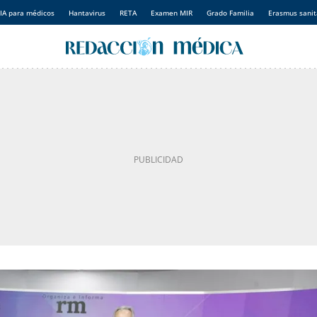
IA para médicos
Hantavirus
RETA
Examen MIR
Grado Familia
Erasmus sanit