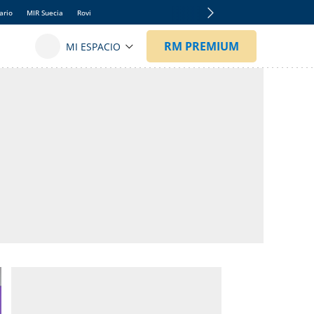
ario
MIR Suecia
Rovi