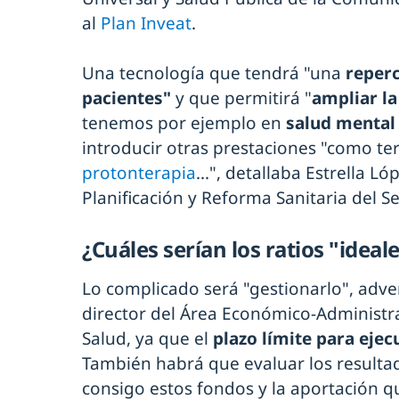
al
Plan Inveat
.
Una tecnología que tendrá "una
reperc
pacientes"
y que permitirá "
ampliar la
tenemos por ejemplo en
salud mental
introducir otras prestaciones "como tera
protonterapia
...", detallaba Estrella L
Planificación y Reforma Sanitaria del S
¿Cuáles serían los ratios "idea
Lo complicado será "gestionarlo", adve
director del Área Económico-Administra
Salud, ya que el
plazo límite para ejec
También habrá que evaluar los resulta
consigo estos fondos y la aportación q