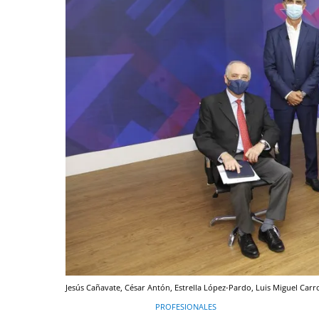
Jesús Cañavate, César Antón, Estrella López-Pardo, Luis Miguel Ca
PROFESIONALES