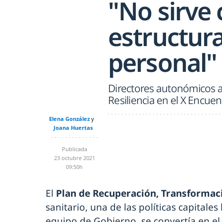
"No sirve
estructura
personal"
Directores autonómicos a
Resiliencia en el X Encue
Elena González
Joana Huertas
Publicada
23 octubre 2021
09:50h
El
Plan de Recuperación, Transformaci
sanitario, una de las políticas capitales
equipo de Gobierno, se convertía en el