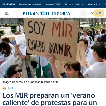
ES NOTICIA:
Accidentes sanidad
Nuevos CSUR
IA para médicos
Hantavirus
Imagen de archivo de una manifestación MIR.
MIR
Los MIR preparan un 'verano
caliente' de protestas para un